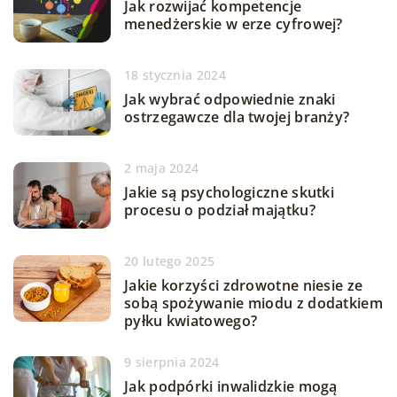
Jak rozwijać kompetencje
menedżerskie w erze cyfrowej?
18 stycznia 2024
Jak wybrać odpowiednie znaki
ostrzegawcze dla twojej branży?
2 maja 2024
Jakie są psychologiczne skutki
procesu o podział majątku?
20 lutego 2025
Jakie korzyści zdrowotne niesie ze
sobą spożywanie miodu z dodatkiem
pyłku kwiatowego?
9 sierpnia 2024
Jak podpórki inwalidzkie mogą