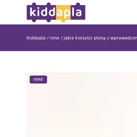
Kiddapla
/
Inne
/
Jakie korzyści płyną z wprowadze
INNE