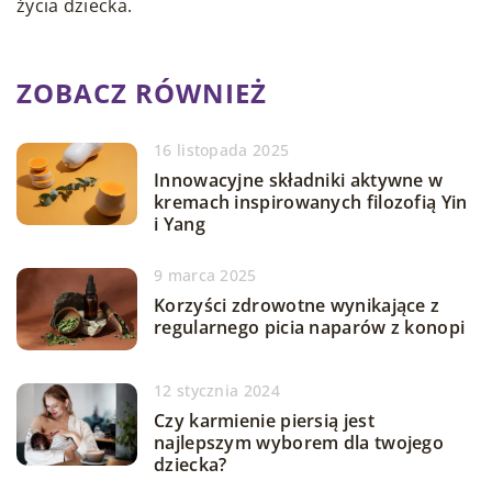
życia dziecka.
ZOBACZ RÓWNIEŻ
16 listopada 2025
Innowacyjne składniki aktywne w
kremach inspirowanych filozofią Yin
i Yang
9 marca 2025
Korzyści zdrowotne wynikające z
regularnego picia naparów z konopi
12 stycznia 2024
Czy karmienie piersią jest
najlepszym wyborem dla twojego
dziecka?