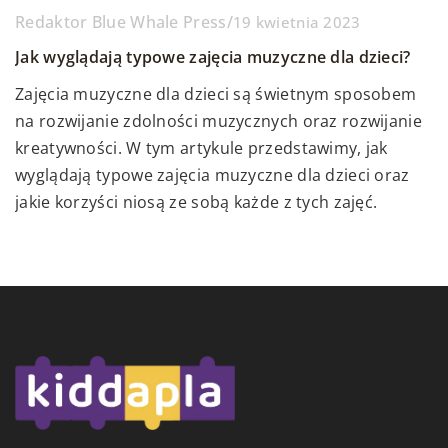
Redaktor Blue Whale Press
/
nowe możliwości kariery
kompetencje przywódcze w Twojej firmie
19 kwietnia 2023
Jak wyglądają typowe zajęcia muzyczne dla dzieci?
Zwiększ swoje szanse na rynku pracy, wybierając kurs
Odkryj, jak wdrożenie efektywnych szkoleń online
zawodowy idealnie dopasowany do Twoich potrzeb i
może wzmocnić przywództwo w Twojej firmie i
Zajęcia muzyczne dla dzieci są świetnym sposobem
ścieżki kariery. Dowiedz się, jak unikać najczęstszych
podnieść jej ogólną efektywność.
na rozwijanie zdolności muzycznych oraz rozwijanie
błędów i odkryj skuteczne strategie planowania
kreatywności. W tym artykule przedstawimy, jak
dalszej edukacji.
wyglądają typowe zajęcia muzyczne dla dzieci oraz
jakie korzyści niosą ze sobą każde z tych zajęć.