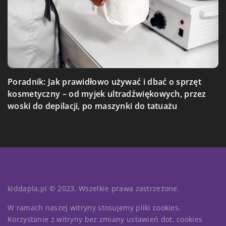
Jak stworzyć przyjazne środowisko do nauki i
Poradnik: Jak prawidłowo używać i dbać o sprzęt
Zalety studiowania pedagogiki resocjalizacyjnej: Jak
rozwoju dla dzieci w domu?
kosmetyczny – od myjek ultradźwiękowych, przez
pomagać innym i rozwijać się zawodowo
woski do depilacji, po maszynki do tatuażu
kiddapla.pl © 2023. Wszelkie prawa zastrzeżone.
W ramach naszej witryny stosujemy pliki cookies.
Korzystanie z witryny bez zmiany ustawień dot. cookies