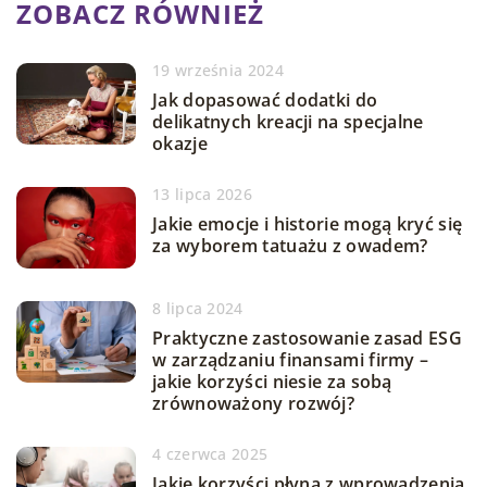
ZOBACZ RÓWNIEŻ
19 września 2024
Jak dopasować dodatki do
delikatnych kreacji na specjalne
okazje
13 lipca 2026
Jakie emocje i historie mogą kryć się
za wyborem tatuażu z owadem?
8 lipca 2024
Praktyczne zastosowanie zasad ESG
w zarządzaniu finansami firmy –
jakie korzyści niesie za sobą
zrównoważony rozwój?
4 czerwca 2025
Jakie korzyści płyną z wprowadzenia