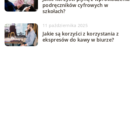
podręczników cyfrowych w
szkołach?
11 października 2025
Jakie są korzyści z korzystania z
ekspresów do kawy w biurze?
11 lipca 2024
Jak wybrać odpowiednie
ubezpieczenie dla profesjonalistów
w dziedzinie medycyny?
DODAJ KOMENTARZ