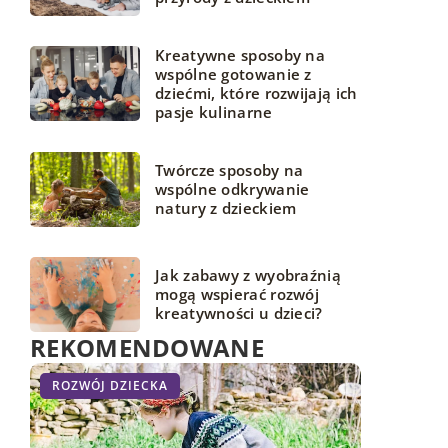
Kreatywne sposoby na
wspólne gotowanie z
dziećmi, które rozwijają ich
pasje kulinarne
Twórcze sposoby na
wspólne odkrywanie
natury z dzieckiem
Jak zabawy z wyobraźnią
mogą wspierać rozwój
kreatywności u dzieci?
REKOMENDOWANE
AKTYWNOŚĆ MALUCHA
ROZWÓJ DZIECKA
STREFA DLA MAMY